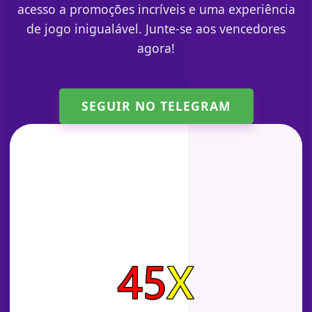
acesso a promoções incríveis e uma experiência
de jogo inigualável. Junte-se aos vencedores
agora!
SEGUIR NO TELEGRAM