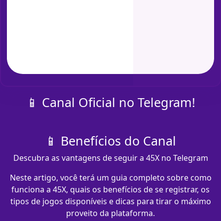
📱 Canal Oficial no Telegram!
📱 Benefícios do Canal
Descubra as vantagens de seguir a 45X no Telegram
Neste artigo, você terá um guia completo sobre como
funciona a 45X, quais os benefícios de se registrar, os
tipos de jogos disponíveis e dicas para tirar o máximo
proveito da plataforma.