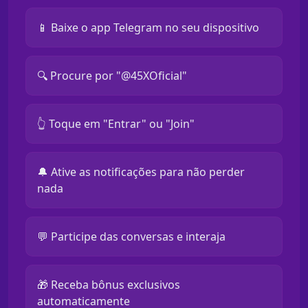
📱 Baixe o app Telegram no seu dispositivo
🔍 Procure por "@45XOficial"
👆 Toque em "Entrar" ou "Join"
🔔 Ative as notificações para não perder
nada
💬 Participe das conversas e interaja
🎁 Receba bônus exclusivos
automaticamente