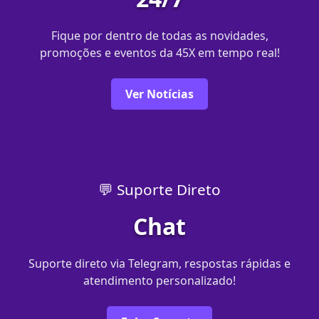
Fique por dentro de todas as novidades,
promoções e eventos da 45X em tempo real!
Ver Notícias
💬 Suporte Direto
Chat
Suporte direto via Telegram, respostas rápidas e
atendimento personalizado!