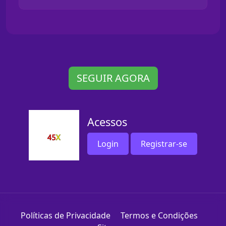
SEGUIR AGORA
Acessos
Login
Registrar-se
Políticas de Privacidade
Termos e Condições