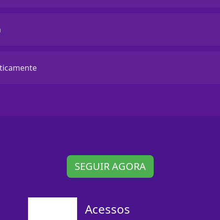
a
aticamente
SEGUIR AGORA
Acessos