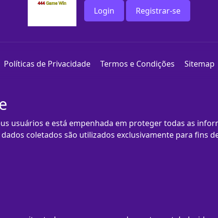
Login
Registrar-se
Políticas de Privacidade
Termos e Condições
Sitemap
de
seus usuários e está empenhada em proteger todas as infor
dados coletados são utilizados exclusivamente para fins d