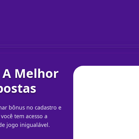
 A Melhor
postas
ar bônus no cadastro e
você tem acesso a
e jogo inigualável.