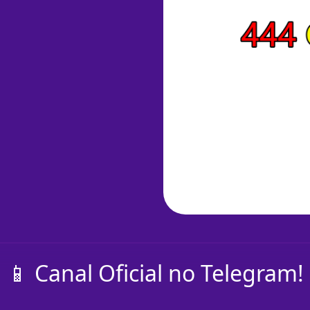
📱 Canal Oficial no Telegram!