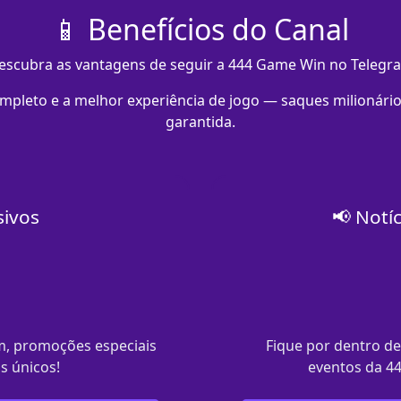
📱 Benefícios do Canal
escubra as vantagens de seguir a 444 Game Win no Telegr
mpleto e a melhor experiência de jogo — saques milionár
garantida.
sivos
📢 Notí
m, promoções especiais
Fique por dentro d
s únicos!
eventos da 4