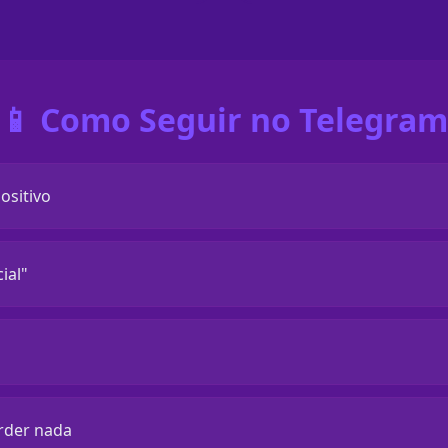
📱 Como Seguir no Telegram
ositivo
ial"
erder nada