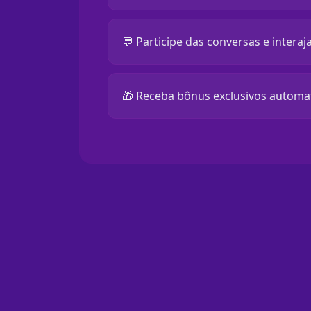
💬 Participe das conversas e interaj
🎁 Receba bônus exclusivos autom