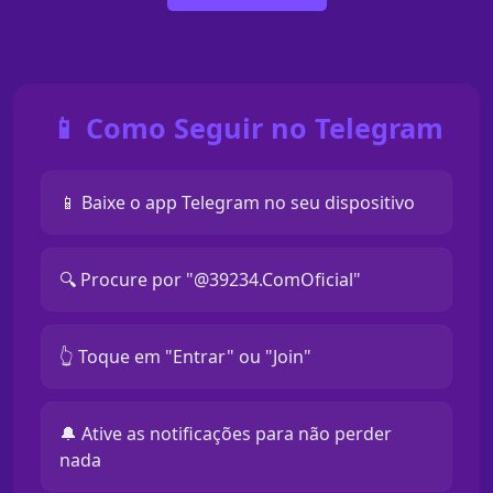
📱 Como Seguir no Telegram
📱 Baixe o app Telegram no seu dispositivo
🔍 Procure por "@39234.ComOficial"
👆 Toque em "Entrar" ou "Join"
🔔 Ative as notificações para não perder
nada