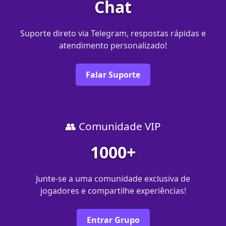
Chat
Suporte direto via Telegram, respostas rápidas e
atendimento personalizado!
Falar Suporte
👥 Comunidade VIP
1000+
Junte-se a uma comunidade exclusiva de
jogadores e compartilhe experiências!
Entrar Grupo