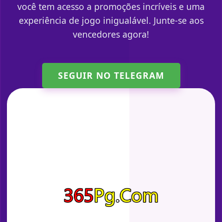
você tem acesso a promoções incríveis e uma
experiência de jogo inigualável. Junte-se aos
vencedores agora!
SEGUIR NO TELEGRAM