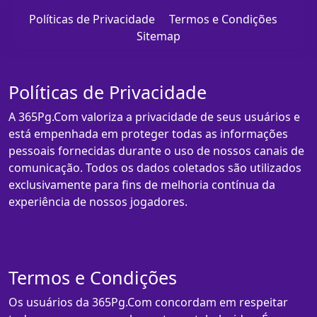
Políticas de Privacidade
Termos e Condições
Sitemap
Políticas de Privacidade
A 365Pg.Com valoriza a privacidade de seus usuários e
está empenhada em proteger todas as informações
pessoais fornecidas durante o uso de nossos canais de
comunicação. Todos os dados coletados são utilizados
exclusivamente para fins de melhoria contínua da
experiência de nossos jogadores.
Termos e Condições
Os usuários da 365Pg.Com concordam em respeitar