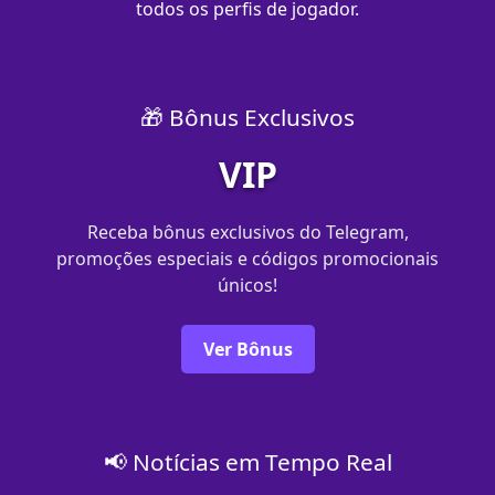
todos os perfis de jogador.
🎁 Bônus Exclusivos
VIP
Receba bônus exclusivos do Telegram,
promoções especiais e códigos promocionais
únicos!
Ver Bônus
📢 Notícias em Tempo Real