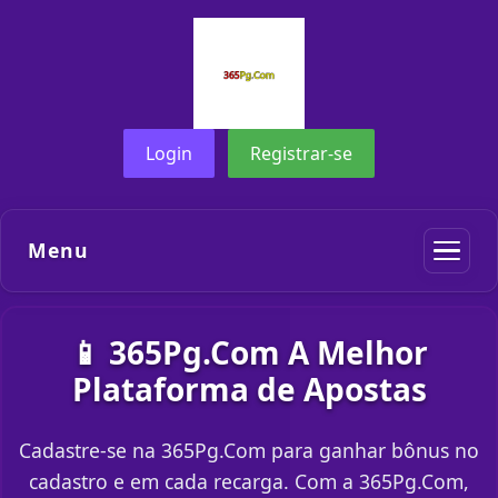
Login
Registrar-se
Menu
📱 365Pg.Com A Melhor
Plataforma de Apostas
Cadastre-se na 365Pg.Com para ganhar bônus no
cadastro e em cada recarga. Com a 365Pg.Com,