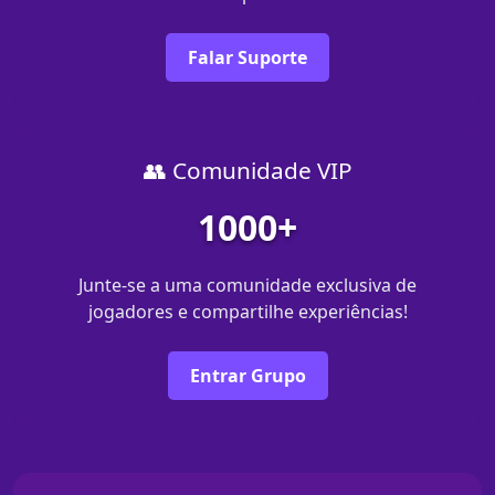
Falar Suporte
👥 Comunidade VIP
1000+
Junte-se a uma comunidade exclusiva de
jogadores e compartilhe experiências!
Entrar Grupo