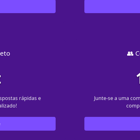
reto
👥 
t
espostas rápidas e
Junte-se a uma com
lizado!
compa
e