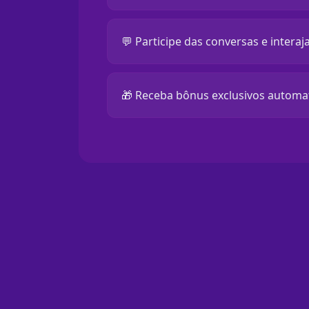
💬 Participe das conversas e interaj
🎁 Receba bônus exclusivos autom