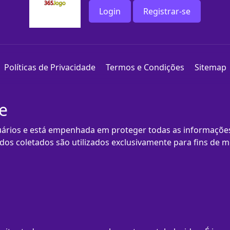
Login
Registrar-se
Políticas de Privacidade
Termos e Condições
Sitemap
de
suários e está empenhada em proteger todas as informaçõe
os coletados são utilizados exclusivamente para fins de m