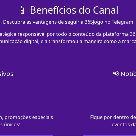
📱 Benefícios do Canal
Descubra as vantagens de seguir a 365Jogo no Telegram
tratégica responsável por todo o conteúdo da plataforma 3
municação digital, ela transformou a maneira como a marca
sivos
📢 Notí
m, promoções especiais
Fique por dentro d
s únicos!
eventos d