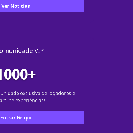
Ver Notícias
Comunidade VIP
1000+
unidade exclusiva de jogadores e
rtilhe experiências!
Entrar Grupo