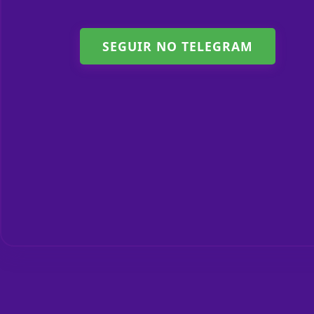
SEGUIR NO TELEGRAM