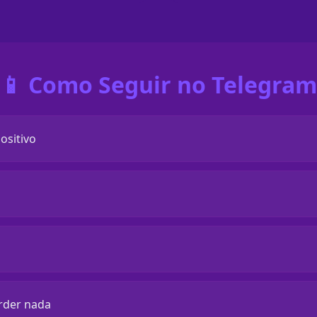
📱 Como Seguir no Telegram
ositivo
erder nada