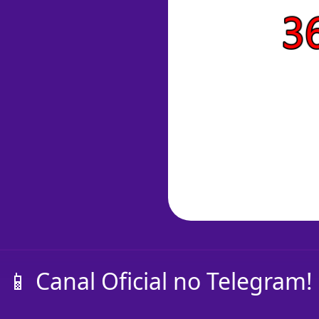
📱 Canal Oficial no Telegram!