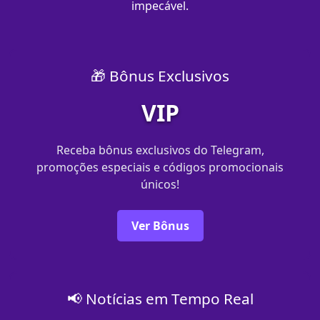
impecável.
🎁 Bônus Exclusivos
VIP
Receba bônus exclusivos do Telegram,
promoções especiais e códigos promocionais
únicos!
Ver Bônus
📢 Notícias em Tempo Real