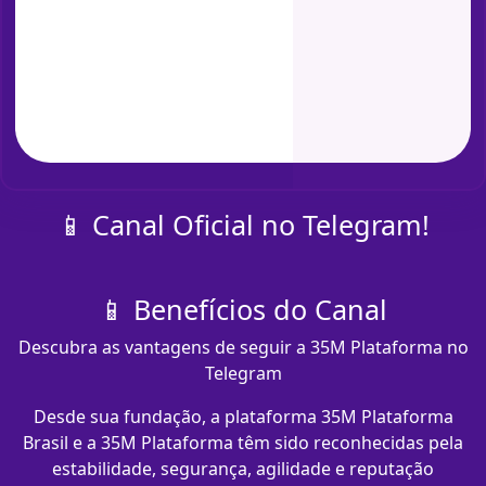
📱 Canal Oficial no Telegram!
📱 Benefícios do Canal
Descubra as vantagens de seguir a 35M Plataforma no
Telegram
Desde sua fundação, a plataforma 35M Plataforma
Brasil e a 35M Plataforma têm sido reconhecidas pela
estabilidade, segurança, agilidade e reputação