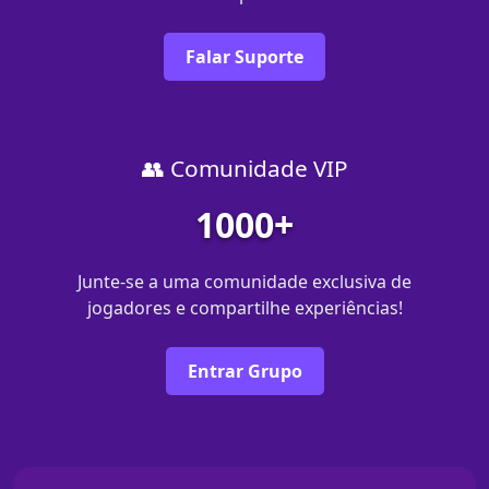
Falar Suporte
👥 Comunidade VIP
1000+
Junte-se a uma comunidade exclusiva de
jogadores e compartilhe experiências!
Entrar Grupo