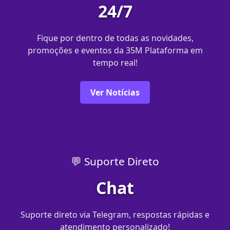
24/7
Fique por dentro de todas as novidades,
promoções e eventos da 35M Plataforma em
tempo real!
Ver Notícias
💬 Suporte Direto
Chat
Suporte direto via Telegram, respostas rápidas e
atendimento personalizado!