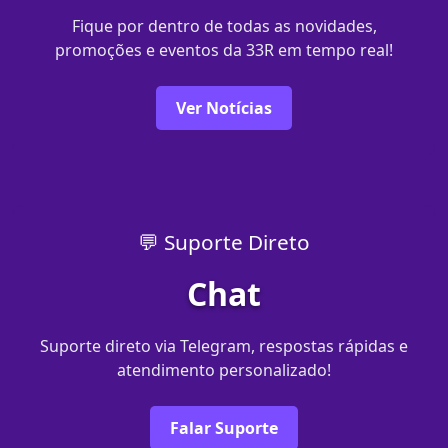
Fique por dentro de todas as novidades,
promoções e eventos da 33R em tempo real!
Ver Notícias
💬 Suporte Direto
Chat
Suporte direto via Telegram, respostas rápidas e
atendimento personalizado!
Falar Suporte