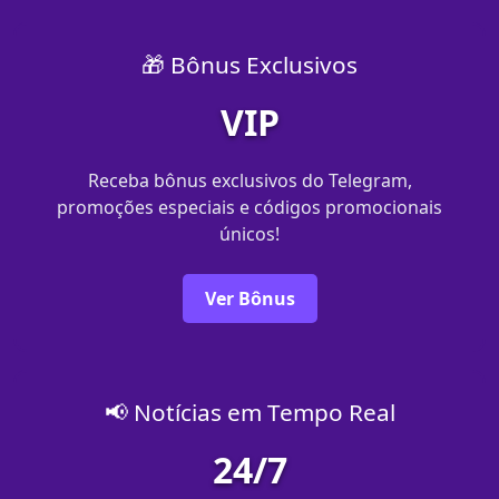
🎁 Bônus Exclusivos
VIP
Receba bônus exclusivos do Telegram,
promoções especiais e códigos promocionais
únicos!
Ver Bônus
📢 Notícias em Tempo Real
24/7