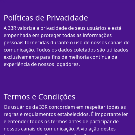
Políticas de Privacidade
A 33R valoriza a privacidade de seus usuários e está
empenhada em proteger todas as informações
pessoais fornecidas durante o uso de nossos canais de
comunicação. Todos os dados coletados são utilizados
exclusivamente para fins de melhoria contínua da
experiência de nossos jogadores.
Termos e Condições
Os usuários da 33R concordam em respeitar todas as
regras e regulamentos estabelecidos. É importante ler
e entender todos os termos antes de participar de
nossos canais de comunicação. A violação destes