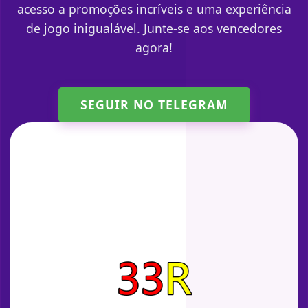
acesso a promoções incríveis e uma experiência
de jogo inigualável. Junte-se aos vencedores
agora!
SEGUIR NO TELEGRAM