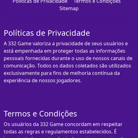
Políticas de Privacidade
Termos e Condições
Sitemap
Políticas de Privacidade
A 332 Game valoriza a privacidade de seus usuários e
está empenhada em proteger todas as informações
pessoais fornecidas durante o uso de nossos canais de
comunicação. Todos os dados coletados são utilizados
exclusivamente para fins de melhoria contínua da
experiência de nossos jogadores.
Termos e Condições
Os usuários da 332 Game concordam em respeitar
todas as regras e regulamentos estabelecidos. É