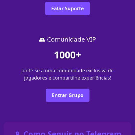
Falar Suporte
👥 Comunidade VIP
1000+
Junte-se a uma comunidade exclusiva de
jogadores e compartilhe experiências!
Entrar Grupo
📱 Como Seguir no Telegram