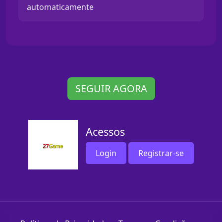
automaticamente
SEGUIR AGORA
Acessos
Login
Registrar-se