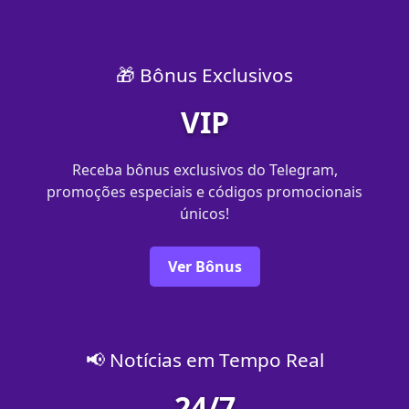
🎁 Bônus Exclusivos
VIP
Receba bônus exclusivos do Telegram,
promoções especiais e códigos promocionais
únicos!
Ver Bônus
📢 Notícias em Tempo Real
24/7