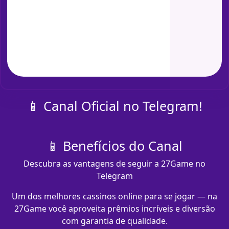
📱 Canal Oficial no Telegram!
📱 Benefícios do Canal
Descubra as vantagens de seguir a 27Game no
Telegram
Um dos melhores cassinos online para se jogar — na
27Game você aproveita prêmios incríveis e diversão
com garantia de qualidade.