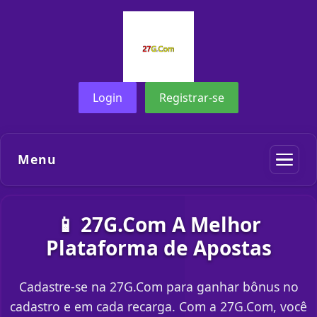
Login
Registrar-se
Menu
📱 27G.Com A Melhor
Plataforma de Apostas
Cadastre-se na 27G.Com para ganhar bônus no
cadastro e em cada recarga. Com a 27G.Com, você