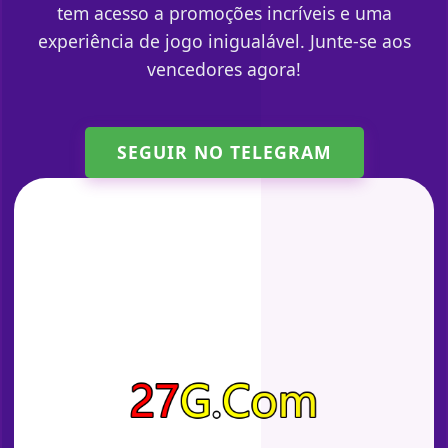
tem acesso a promoções incríveis e uma
experiência de jogo inigualável. Junte-se aos
vencedores agora!
SEGUIR NO TELEGRAM