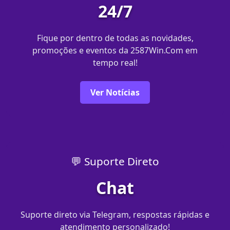
24/7
Fique por dentro de todas as novidades,
promoções e eventos da 2587Win.Com em
tempo real!
Ver Notícias
💬 Suporte Direto
Chat
Suporte direto via Telegram, respostas rápidas e
atendimento personalizado!