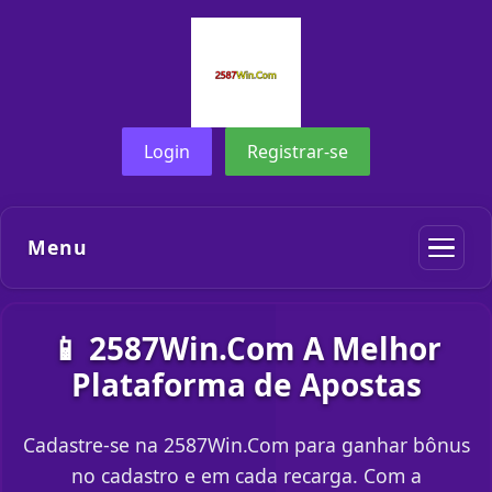
Login
Registrar-se
Menu
📱 2587Win.Com A Melhor
Plataforma de Apostas
Cadastre-se na 2587Win.Com para ganhar bônus
no cadastro e em cada recarga. Com a