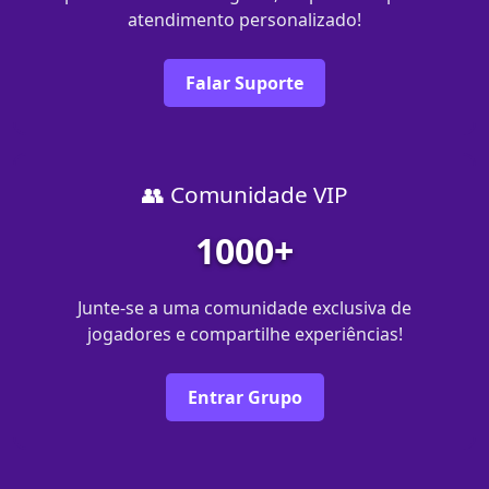
atendimento personalizado!
Falar Suporte
👥 Comunidade VIP
1000+
Junte-se a uma comunidade exclusiva de
jogadores e compartilhe experiências!
Entrar Grupo