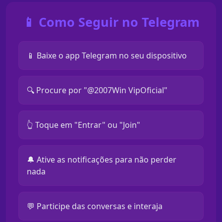
📱 Como Seguir no Telegram
📱 Baixe o app Telegram no seu dispositivo
🔍 Procure por "@2007Win VipOficial"
👆 Toque em "Entrar" ou "Join"
🔔 Ative as notificações para não perder
nada
💬 Participe das conversas e interaja