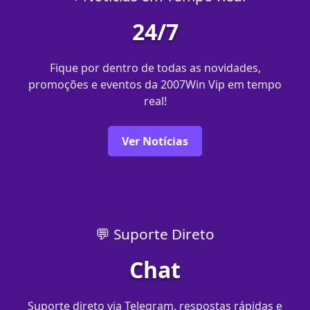
24/7
Fique por dentro de todas as novidades,
promoções e eventos da 2007Win Vip em tempo
real!
Ver Notícias
💬 Suporte Direto
Chat
Suporte direto via Telegram, respostas rápidas e