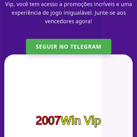
Vip, você tem acesso a promoções incríveis e uma
experiência de jogo inigualável. Junte-se aos
vencedores agora!
SEGUIR NO TELEGRAM