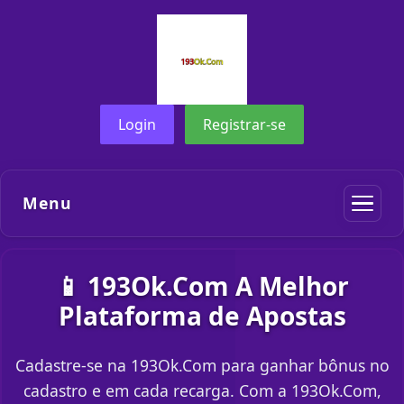
Login
Registrar-se
Menu
📱 193Ok.Com A Melhor
Plataforma de Apostas
Cadastre-se na 193Ok.Com para ganhar bônus no
cadastro e em cada recarga. Com a 193Ok.Com,