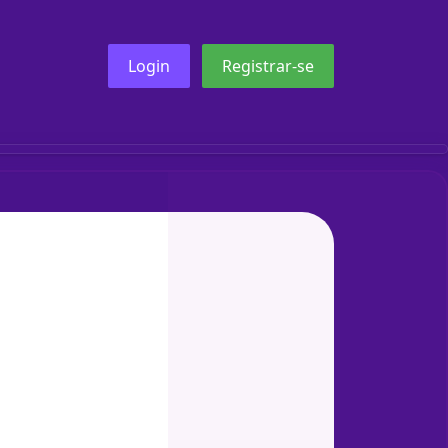
Login
Registrar-se