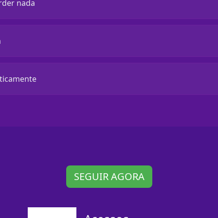
erder nada
a
aticamente
SEGUIR AGORA