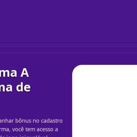
rma A
ma de
anhar bônus no cadastro
rma, você tem acesso a