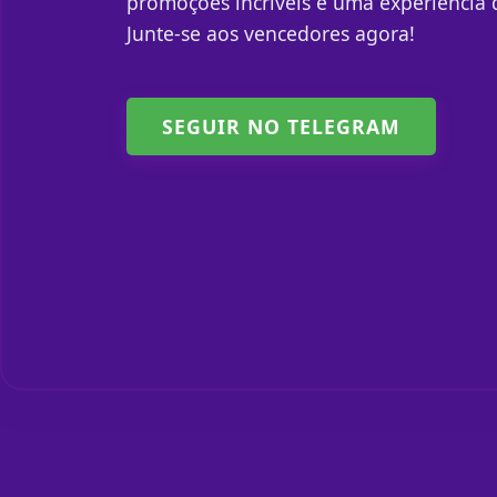
promoções incríveis e uma experiência d
Junte-se aos vencedores agora!
SEGUIR NO TELEGRAM