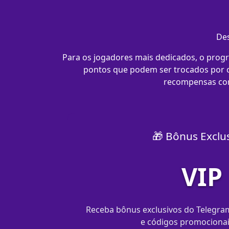
Des
Para os jogadores mais dedicados, o prog
pontos que podem ser trocados por c
recompensas con
🎁 Bônus Exclu
VIP
Receba bônus exclusivos do Telegra
e códigos promocionai