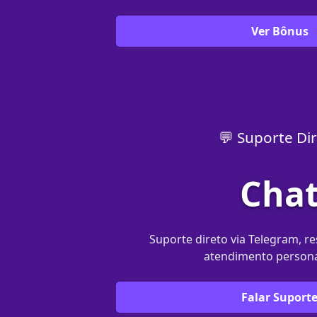
Ver Bônus
💬 Suporte Di
Cha
Suporte direto via Telegram, r
atendimento persona
Falar Suport