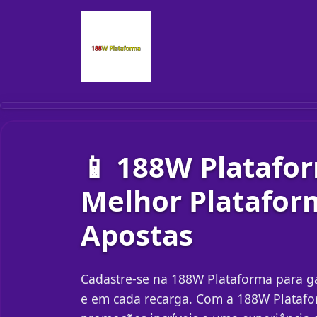
📱 188W Platafo
Melhor Platafor
Apostas
Cadastre-se na 188W Plataforma para g
e em cada recarga. Com a 188W Platafo