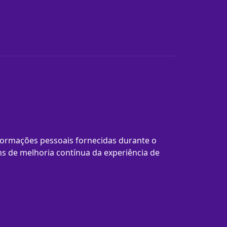
formações pessoais fornecidas durante o
ns de melhoria contínua da experiência de