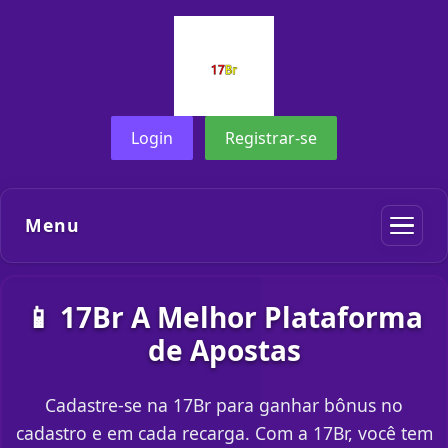
Login
Registrar-se
Menu
📱 17Br A Melhor Plataforma
de Apostas
Cadastre-se na 17Br para ganhar bônus no
cadastro e em cada recarga. Com a 17Br, você tem