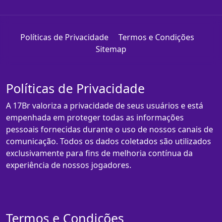
Políticas de Privacidade
Termos e Condições
Sitemap
Políticas de Privacidade
A 17Br valoriza a privacidade de seus usuários e está
empenhada em proteger todas as informações
pessoais fornecidas durante o uso de nossos canais de
comunicação. Todos os dados coletados são utilizados
exclusivamente para fins de melhoria contínua da
experiência de nossos jogadores.
Termos e Condições