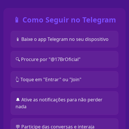
📱 Como Seguir no Telegram
📱 Baixe o app Telegram no seu dispositivo
🔍 Procure por "@17BrOficial"
👆 Toque em "Entrar" ou "Join"
🔔 Ative as notificações para não perder
nada
💬 Participe das conversas e interaja