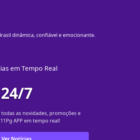
asil dinâmica, confiável e emocionante.
cias em Tempo Real
24/7
e todas as novidades, promoções e
 11Pg APP em tempo real!
Ver Notícias