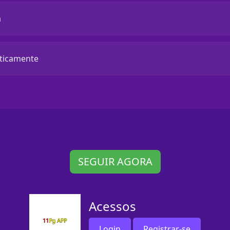
a
aticamente
SEGUIR AGORA
Acessos
Login
Registrar-se