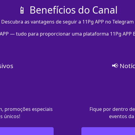
📱 Benefícios do Canal
Descubra as vantagens de seguir a 11Pg APP no Telegram
APP — tudo para proporcionar uma plataforma 11Pg APP Br
sivos
📢 Notí
m, promoções especiais
Fique por dentro d
s únicos!
eventos da