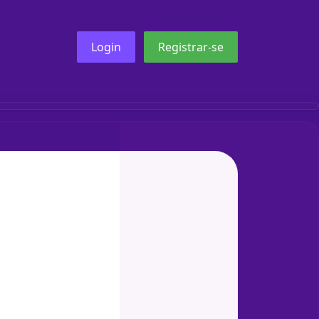
Login
Registrar-se