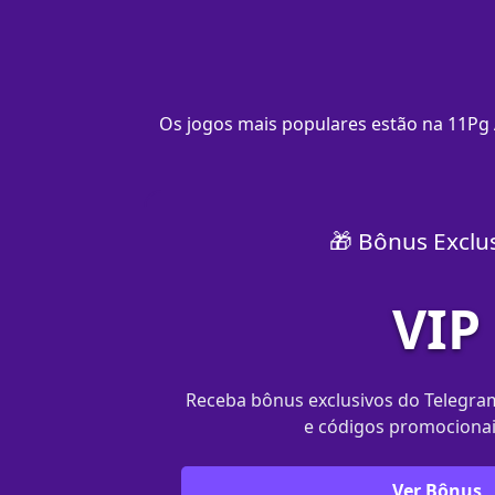
Os jogos mais populares estão na 11Pg 
🎁 Bônus Exclu
VIP
Receba bônus exclusivos do Telegra
e códigos promocionai
Ver Bônus