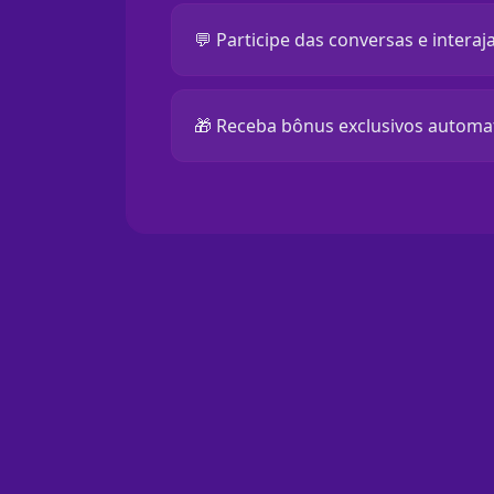
💬 Participe das conversas e interaj
🎁 Receba bônus exclusivos autom