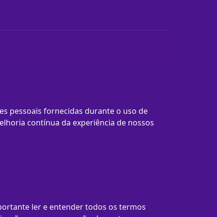
es pessoais fornecidas durante o uso de
elhoria contínua da experiência de nossos
ortante ler e entender todos os termos