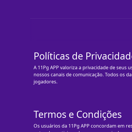
Políticas de Privacida
A 11Pg APP valoriza a privacidade de seus 
nossos canais de comunicação. Todos os dad
jogadores.
Termos e Condições
Os usuários da 11Pg APP concordam em resp