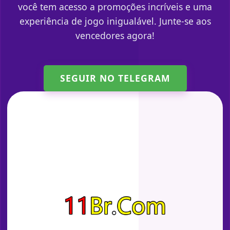
você tem acesso a promoções incríveis e uma
experiência de jogo inigualável. Junte-se aos
vencedores agora!
SEGUIR NO TELEGRAM