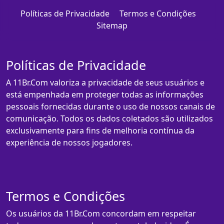
Políticas de Privacidade
Termos e Condições
Sitemap
Políticas de Privacidade
A 11Br.Com valoriza a privacidade de seus usuários e
está empenhada em proteger todas as informações
pessoais fornecidas durante o uso de nossos canais de
comunicação. Todos os dados coletados são utilizados
exclusivamente para fins de melhoria contínua da
experiência de nossos jogadores.
Termos e Condições
Os usuários da 11Br.Com concordam em respeitar