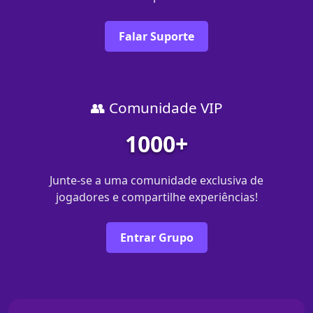
Falar Suporte
👥 Comunidade VIP
1000+
Junte-se a uma comunidade exclusiva de
jogadores e compartilhe experiências!
Entrar Grupo