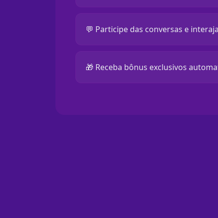
💬 Participe das conversas e interaj
🎁 Receba bônus exclusivos autom