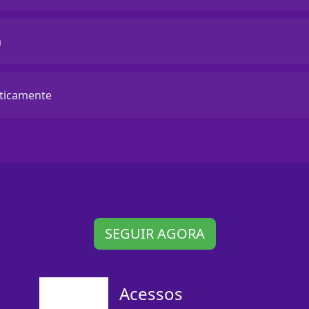
a
aticamente
SEGUIR AGORA
Acessos