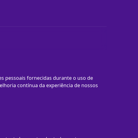
es pessoais fornecidas durante o uso de
elhoria contínua da experiência de nossos