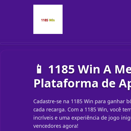
📱 1185 Win A M
Plataforma de A
Cadastre-se na 1185 Win para ganhar b
cada recarga. Com a 1185 Win, você te
incríveis e uma experiência de jogo inig
vencedores agora!