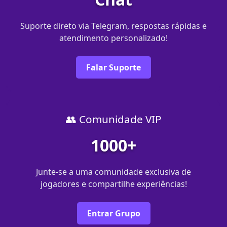
Suporte direto via Telegram, respostas rápidas e
atendimento personalizado!
Falar Suporte
👥 Comunidade VIP
1000+
Junte-se a uma comunidade exclusiva de
jogadores e compartilhe experiências!
Entrar Grupo