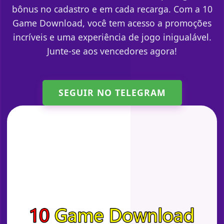
bônus no cadastro e em cada recarga. Com a 10
Game Download, você tem acesso a promoções
incríveis e uma experiência de jogo inigualável.
Junte-se aos vencedores agora!
SEGUIR NO TELEGRAM