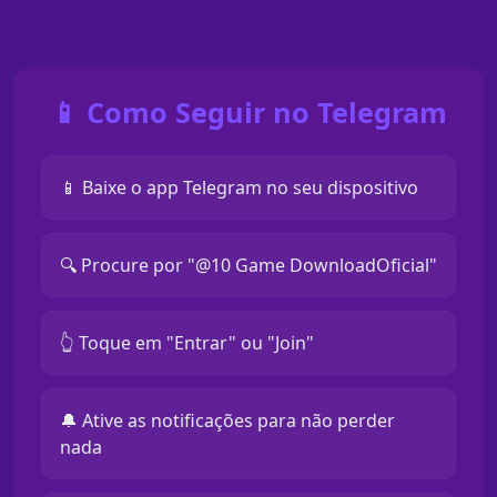
📱 Como Seguir no Telegram
📱 Baixe o app Telegram no seu dispositivo
🔍 Procure por "@10 Game DownloadOficial"
👆 Toque em "Entrar" ou "Join"
🔔 Ative as notificações para não perder
nada