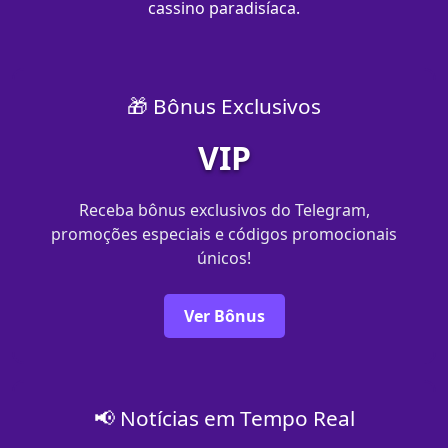
cassino paradisíaca.
🎁 Bônus Exclusivos
VIP
Receba bônus exclusivos do Telegram,
promoções especiais e códigos promocionais
únicos!
Ver Bônus
📢 Notícias em Tempo Real