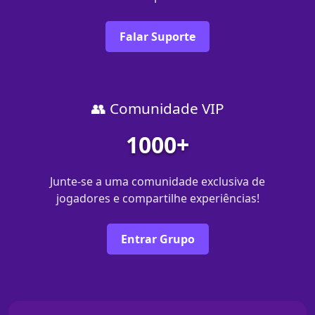
Falar Suporte
👥 Comunidade VIP
1000+
Junte-se a uma comunidade exclusiva de
jogadores e compartilhe experiências!
Entrar Grupo