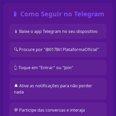
📱 Como Seguir no Telegram
📱 Baixe o app Telegram no seu dispositivo
🔍 Procure por "@017Brl PlataformaOficial"
👆 Toque em "Entrar" ou "Join"
🔔 Ative as notificações para não perder
nada
💬 Participe das conversas e interaja